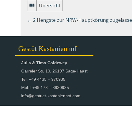
Übersicht
←
2 Hengste zur NRW-Hauptkörung zugelass
Gestüt Kastanienhof
Julia & Timo Coldewey
Garreler Str. 10, 26197 Sage-Haast
Tel. +49 4435 – 970935
Mobil +49 173 – 8930935
info@gestuet-kastanienhof.com