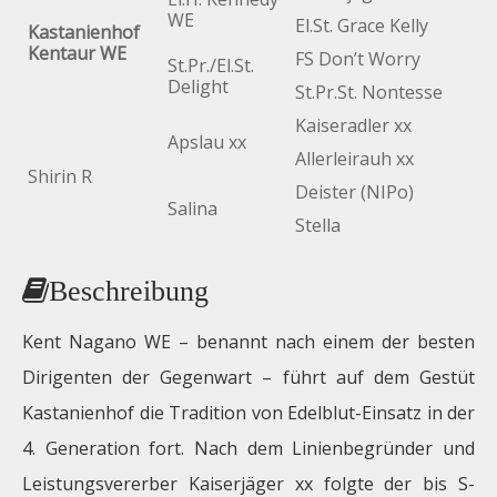
WE
El.St. Grace Kelly
Kastanienhof
Kentaur WE
FS Don’t Worry
St.Pr./El.St.
Delight
St.Pr.St. Nontesse
Kaiseradler xx
Apslau xx
Allerleirauh xx
Shirin R
Deister (NIPo)
Salina
Stella
Beschreibung
Kent Nagano WE – benannt nach einem der besten
Dirigenten der Gegenwart – führt auf dem Gestüt
Kastanienhof die Tradition von Edelblut-Einsatz in der
4. Generation fort. Nach dem Linienbegründer und
Leistungsvererber Kaiserjäger xx folgte der bis S-