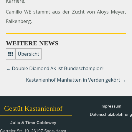
Karriere.
Camillo WE stammt aus der Zucht von Aloys Meyer,
Falkenberg.
WEITERE NEWS
Übersicht
←
Double Diamond AK ist Bundeschampion!
Kastanienhof Manhatten in Verden gekört
→
Impressum
Gestüt Kastanienhof
Datenschutzbelehrung
Julia & Timo Coldewey
Garreler Str. 10, 26197 Sage-Haast