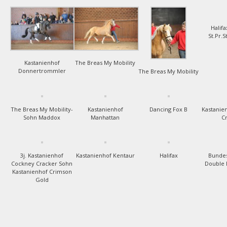
Halif
St.Pr.S
Kastanienhof
The Breas My Mobility
Donnertrommler
The Breas My Mobility
The Breas My Mobility-
Kastanienhof
Dancing Fox B
Kastanie
Sohn Maddox
Manhattan
C
3j. Kastanienhof
Kastanienhof Kentaur
Halifax
Bunde
Cockney Cracker Sohn
Double 
Kastanienhof Crimson
Gold