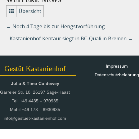
Übersicht
←
Noch 4 Tage bis zur Hengstvorführung
Kastanienhof Kentaur siegt in BC-Quali in Bremen
→
Impressum
Gestüt Kastanienhof
Datenschutzbelehrung
Julia & Timo Coldewey
Garreler Str. 10, 26197 Sage-Haast
Tel. +49 4435 – 970935
Mobil +49 173 – 8930935
info@gestuet-kastanienhof.com