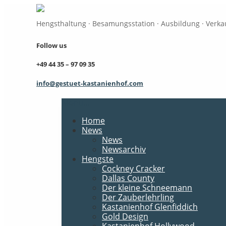
Hengsthaltung · Besamungsstation · Ausbildung · Verka
Follow us
+49 44 35 – 97 09 35
info@gestuet-kastanienhof.com
Menu...
Home
News
News
Newsarchiv
Hengste
Cockney Cracker
Dallas County
Der kleine Schneemann
Der Zauberlehrling
Kastanienhof Glenfiddich
Gold Design
Kastanienhof Hollywood