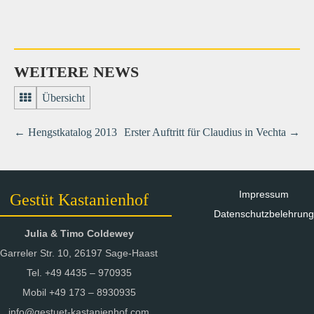
WEITERE NEWS
Übersicht
←
Hengstkatalog 2013
Erster Auftritt für Claudius in Vechta
→
Impressum
Gestüt Kastanienhof
Datenschutzbelehrung
Julia & Timo Coldewey
Garreler Str. 10, 26197 Sage-Haast
Tel. +49 4435 – 970935
Mobil +49 173 – 8930935
info@gestuet-kastanienhof.com