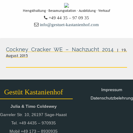
Hengsthaltung · Besamungsstation · Ausbildung · Verkauf
+49 44 35 – 97 09 35
info@gestuet-kastanienhof.com
Cockney Cracker WE – Nachzucht 2014
| 19.
August 2015
Impressum
Gestüt Kastanienhof
Datenschutzbelehrung
Julia & Timo Coldewey
Garreler Str. 10, 26197 Sage-Haast
Tel. +49 4435 – 970935
Mobil +49 173 – 8930935