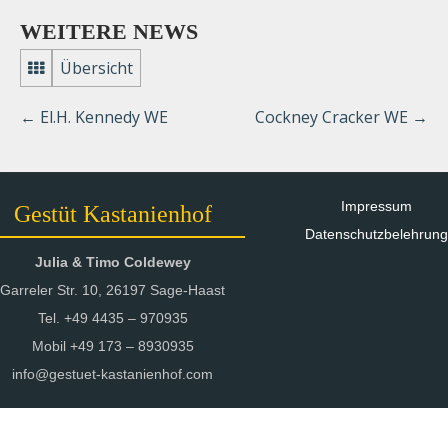
WEITERE NEWS
Übersicht
←
El.H. Kennedy WE
Cockney Cracker WE
→
Impressum
Gestüt Kastanienhof
Datenschutzbelehrung
Julia & Timo Coldewey
Garreler Str. 10, 26197 Sage-Haast
Tel. +49 4435 – 970935
Mobil +49 173 – 8930935
info@gestuet-kastanienhof.com