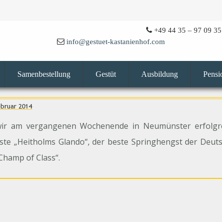
+49 44 35 – 97 09 35
info@gestuet-kastanienhof.com
Samenbestellung
Gestüt
Ausbildung
Pensi
ebruar 2014
ir am vergangenen Wochenende in Neumünster erfolgrei
gste „Heitholms Glando“, der beste Springhengst der Deut
Champ of Class“.