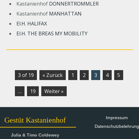
Kastanienhof
DONNERTROMMLER
Kastanienhof
MANHATTAN
El.H. HALIFAX
El.H. THE BREAS MY MOBILITY
3 of 19
« Zurück
1
2
3
4
5
…
19
Weiter »
Impressum
Gestüt Kastanienhof
Datenschutzbelehrung
Julia & Timo Coldewey