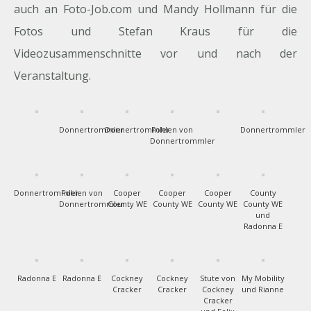
auch an Foto-Job.com und Mandy Hollmann für die
Fotos und Stefan Kraus für die
Videozusammenschnitte vor und nach der
Veranstaltung.
Donnertrommler
Donnertrommler
Fohlen von
Donnertrommler
Donnertrommler
Donnertrommler
Fohlen von
Cooper
Cooper
Cooper
County
Donnertrommler
County WE
County WE
County WE
County WE
und
Radonna E
Radonna E
Radonna E
Cockney
Cockney
Stute von
My Mobility
Cracker
Cracker
Cockney
und Rianne
Cracker