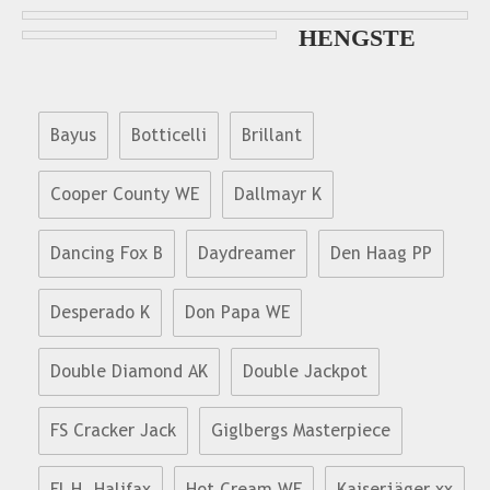
HENGSTE
Bayus
Botticelli
Brillant
Cooper County WE
Dallmayr K
Dancing Fox B
Daydreamer
Den Haag PP
Desperado K
Don Papa WE
Double Diamond AK
Double Jackpot
FS Cracker Jack
Giglbergs Masterpiece
El.H. Halifax
Hot Cream WE
Kaiserjäger xx