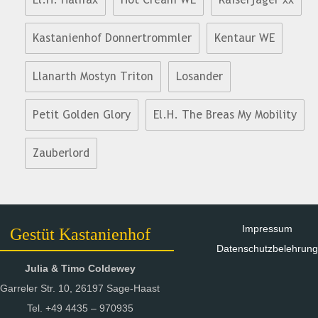
Kastanienhof Donnertrommler
Kentaur WE
Llanarth Mostyn Triton
Losander
Petit Golden Glory
El.H. The Breas My Mobility
Zauberlord
Impressum
Gestüt Kastanienhof
Datenschutzbelehrung
Julia & Timo Coldewey
Garreler Str. 10, 26197 Sage-Haast
Tel. +49 4435 – 970935