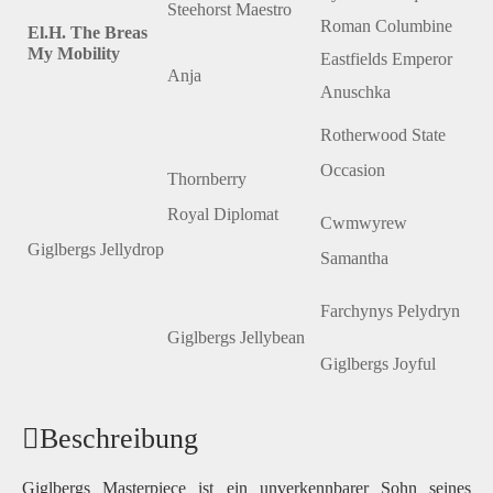
Steehorst Maestro
Roman Columbine
El.H. The Breas
My Mobility
Eastfields Emperor
Anja
Anuschka
Rotherwood State
Occasion
Thornberry
Royal Diplomat
Cwmwyrew
Giglbergs Jellydrop
Samantha
Farchynys Pelydryn
Giglbergs Jellybean
Giglbergs Joyful
Beschreibung
Giglbergs Masterpiece ist ein unverkennbarer Sohn seines