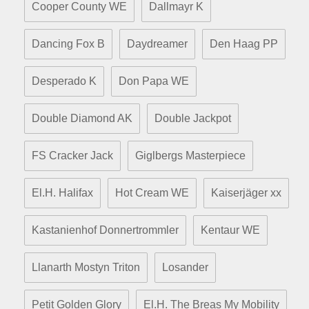
Cooper County WE
Dallmayr K
Dancing Fox B
Daydreamer
Den Haag PP
Desperado K
Don Papa WE
Double Diamond AK
Double Jackpot
FS Cracker Jack
Giglbergs Masterpiece
El.H. Halifax
Hot Cream WE
Kaiserjäger xx
Kastanienhof Donnertrommler
Kentaur WE
Llanarth Mostyn Triton
Losander
Petit Golden Glory
El.H. The Breas My Mobility